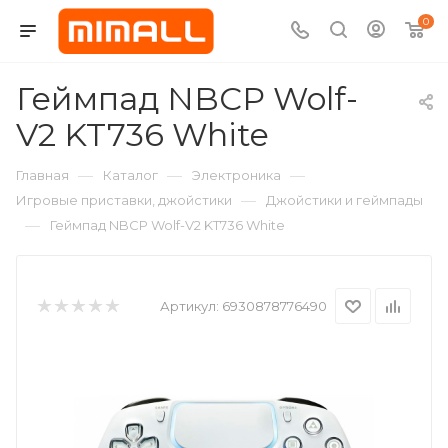
0
Геймпад NBCP Wolf-
V2 KT736 White
—
—
—
Главная
Каталог
Электроника
—
Игровые приставки, джойстики
Джойстики и геймпады
—
Геймпад NBCP Wolf-V2 KT736 White
Артикул:
6930878776490