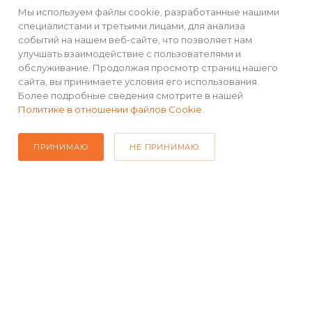
Мы используем файлы cookie, разработанные нашими
специалистами и третьими лицами, для анализа
событий на нашем веб-сайте, что позволяет нам
ПОДПИСАТЬСЯ НА РАССЫЛКУ
улучшать взаимодействие с пользователями и
обслуживание. Продолжая просмотр страниц нашего
сайта, вы принимаете условия его использования.
+7(499) 490-48-04
Более подробные сведения смотрите в нашей
Политике в отношении файлов Cookie
.
sales@mimall.ru
ТЦ «Савеловский», мобильный
ПРИНИМАЮ
НЕ ПРИНИМАЮ
ряд, павильон Л153 ул. Сущевский
Вал, д. 5, стр. 12