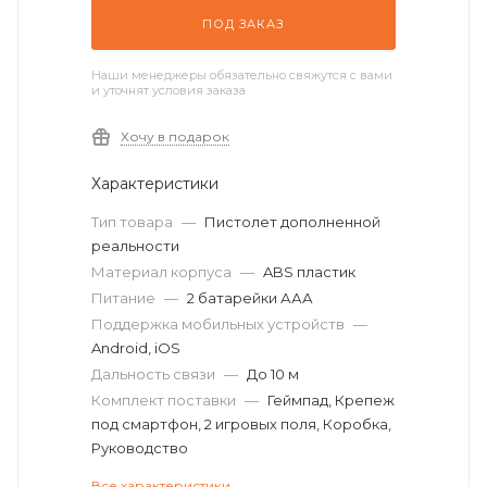
ПОД ЗАКАЗ
Наши менеджеры обязательно свяжутся с вами
и уточнят условия заказа
Хочу в подарок
Характеристики
Тип товара
—
Пистолет дополненной
реальности
Материал корпуса
—
ABS пластик
Питание
—
2 батарейки ААА
Поддержка мобильных устройств
—
Android, iOS
Дальность связи
—
До 10 м
Комплект поставки
—
Геймпад, Крепеж
под смартфон, 2 игровых поля, Коробка,
Руководство
Все характеристики