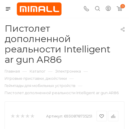
0
Пистолет
дополненной
реальности Intelligent
ar gun AR86
—
—
—
Главная
Каталог
Электроника
—
Игровые приставки, джойстики
—
Геймпады для мобильных устройств
Пистолет дополненной реальности Intelligent ar gun AR86
Артикул:
6930878735251