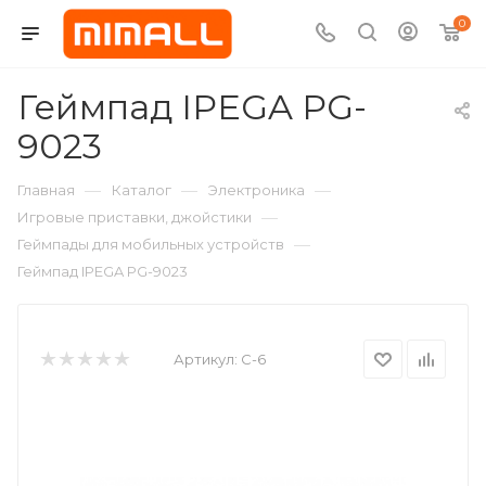
0
Геймпад IPEGA PG-
9023
—
—
—
Главная
Каталог
Электроника
—
Игровые приставки, джойстики
—
Геймпады для мобильных устройств
Геймпад IPEGA PG-9023
Артикул:
C-6