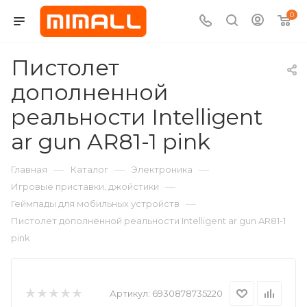
0
Пистолет
дополненной
реальности Intelligent
ar gun AR81-1 pink
—
—
—
Главная
Каталог
Электроника
—
Игровые приставки, джойстики
—
Геймпады для мобильных устройств
Пистолет дополненной реальности Intelligent ar gun AR81-1
pink
Артикул:
6930878735220