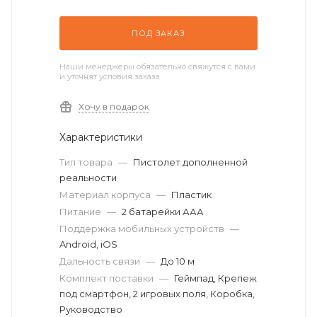
ПОД ЗАКАЗ
Наши менеджеры обязательно свяжутся с вами
и уточнят условия заказа
Хочу в подарок
Характеристики
Тип товара
—
Пистолет дополненной
реальности
Материал корпуса
—
Пластик
Питание
—
2 батарейки ААА
Поддержка мобильных устройств
—
Android, iOS
Дальность связи
—
До 10 м
Комплект поставки
—
Геймпад, Крепеж
под смартфон, 2 игровых поля, Коробка,
Руководство