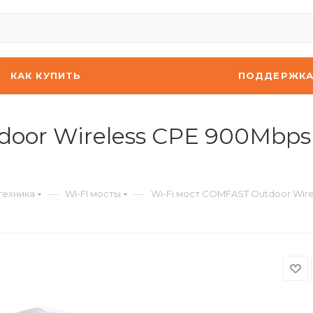
КАК КУПИТЬ
ПОДДЕРЖК
door Wireless CPE 900Mbp
—
—
техника
WI-FI мосты
Wi-Fi мост COMFAST Outdoor Wire