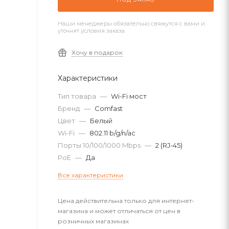
Наши менеджеры обязательно свяжутся с вами и
уточнят условия заказа
Хочу в подарок
Характеристики
Тип товара
—
Wi-Fi мост
Бренд
—
Comfast
Цвет
—
Белый
Wi-Fi
—
802.11 b/g/n/ac
Порты 10/100/1000 Mbps
—
2 (RJ-45)
PoE
—
Да
Все характеристики
Цена действительна только для интернет-
магазина и может отличаться от цен в
розничных магазинах