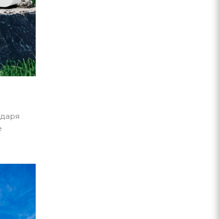
одаря
е