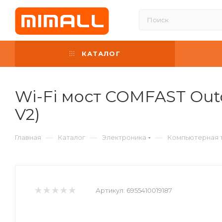
КАТАЛОГ
Wi-Fi мост COMFAST Out
V2)
—
—
—
Главная
Каталог
Электроника
Компьютерная 
Артикул:
6955410019187