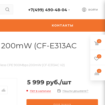
+7(499) 490-48-04
ВОЙТИ
А
КОНТАКТЫ
0
s 200mW (CF-E313AC
0
less CPE 900Mbps 200mW (CF-E313AC V2)
0
5 999
руб.
/шт
Нет в наличии
Нашли дешевле?
ПОД ЗАКАЗ