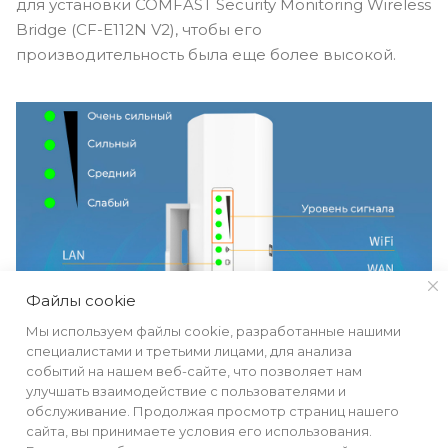
для установки COMFAST Security Monitoring Wireless
Bridge (CF-E112N V2), чтобы его
производительность была еще более высокой.
Файлы cookie
Удобство
Мы используем файлы cookie, разработанные нашими
специалистами и третьими лицами, для анализа
использования
событий на нашем веб-сайте, что позволяет нам
улучшать взаимодействие с пользователями и
обслуживание. Продолжая просмотр страниц нашего
COMFAST Security Monitoring Wireless Bridge (CF-
сайта, вы принимаете условия его использования.
E112N V2) питается от адаптера POE 48В или