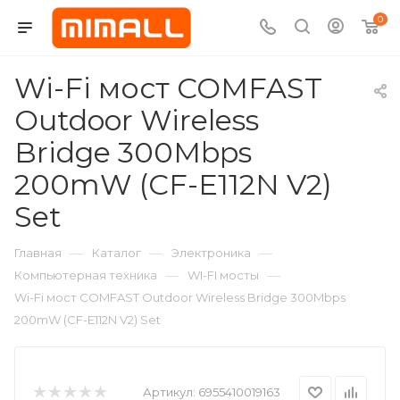
0
Wi-Fi мост COMFAST
Outdoor Wireless
Bridge 300Mbps
200mW (CF-E112N V2)
Set
—
—
—
Главная
Каталог
Электроника
—
—
Компьютерная техника
WI-FI мосты
Wi-Fi мост COMFAST Outdoor Wireless Bridge 300Mbps
200mW (CF-E112N V2) Set
Артикул:
6955410019163