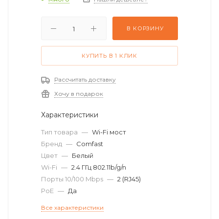
В КОРЗИНУ
КУПИТЬ В 1 КЛИК
Рассчитать доставку
Хочу в подарок
Характеристики
Тип товара
—
Wi-Fi мост
Бренд
—
Comfast
Цвет
—
Белый
Wi-Fi
—
2.4 ГГц 802.11b/g/n
Порты 10/100 Mbps
—
2 (RJ45)
PoE
—
Да
Все характеристики