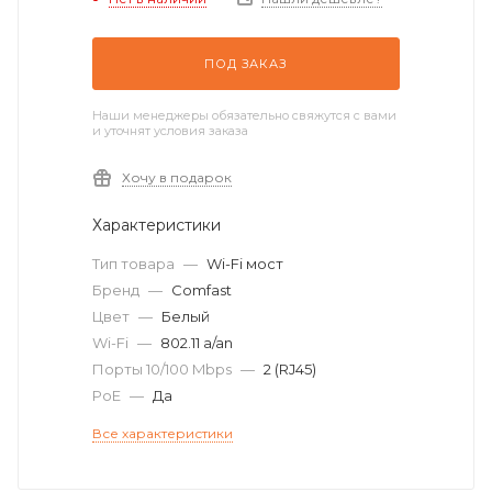
ПОД ЗАКАЗ
Наши менеджеры обязательно свяжутся с вами
и уточнят условия заказа
Хочу в подарок
Характеристики
Тип товара
—
Wi-Fi мост
Бренд
—
Comfast
Цвет
—
Белый
Wi-Fi
—
802.11 a/an
Порты 10/100 Mbps
—
2 (RJ45)
PoE
—
Да
Все характеристики