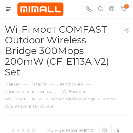
0
Wi-Fi мост COMFAST
Outdoor Wireless
Bridge 300Mbps
200mW (CF-E113A V2)
Set
—
—
—
Главная
Каталог
Электроника
—
—
Компьютерная техника
WI-FI мосты
Wi-Fi мост COMFAST Outdoor Wireless Bridge 300Mbps
200mW (CF-E113A V2) Set
Артикул:
6955410019170