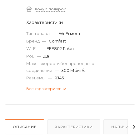
Хочу в подарок
Характеристики
Тип товара
—
Wi-Fi мост
Бренд
—
Comfast
Wi-Fi
—
IEEE802.11a/an
PoE
—
Да
Макс. скорость беспроводного
соединения
—
300 Мбит/с
Разъемы
—
RJ45
Все характеристики
ОПИСАНИЕ
ХАРАКТЕРИСТИКИ
НАЛИЧИЕ