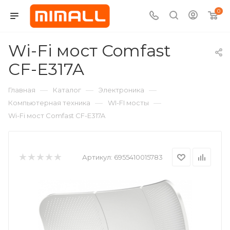
0
Wi-Fi мост Comfast
CF-E317A
—
—
—
Главная
Каталог
Электроника
—
—
Компьютерная техника
WI-FI мосты
Wi-Fi мост Comfast CF-E317A
Артикул:
6955410015783