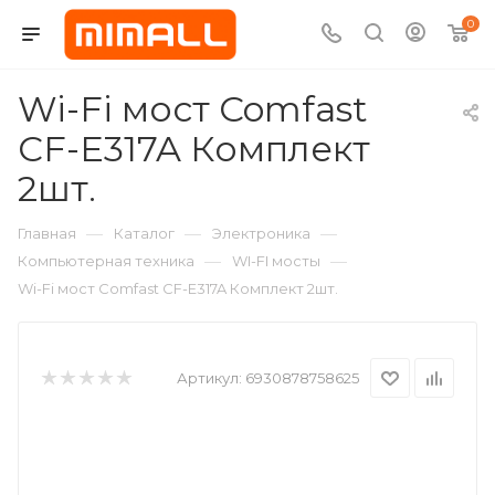
0
Wi-Fi мост Comfast
CF-E317A Комплект
2шт.
—
—
—
Главная
Каталог
Электроника
—
—
Компьютерная техника
WI-FI мосты
Wi-Fi мост Comfast CF-E317A Комплект 2шт.
Артикул:
6930878758625