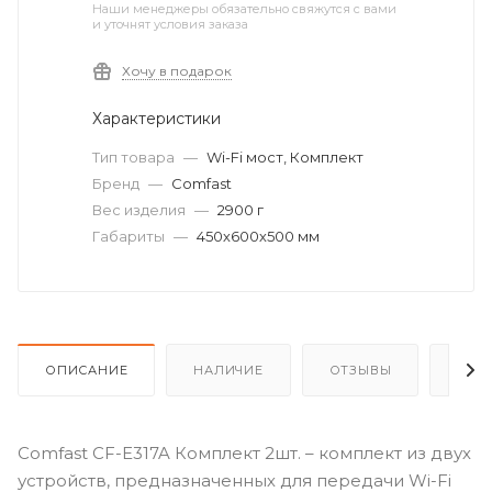
Наши менеджеры обязательно свяжутся с вами
и уточнят условия заказа
Хочу в подарок
Характеристики
Тип товара
—
Wi-Fi мост, Комплект
Бренд
—
Comfast
Вес изделия
—
2900 г
Габариты
—
450х600х500 мм
ОПИСАНИЕ
НАЛИЧИЕ
ОТЗЫВЫ
КАК
Comfast CF-E317A Комплект 2шт. – комплект из двух
устройств, предназначенных для передачи Wi-Fi