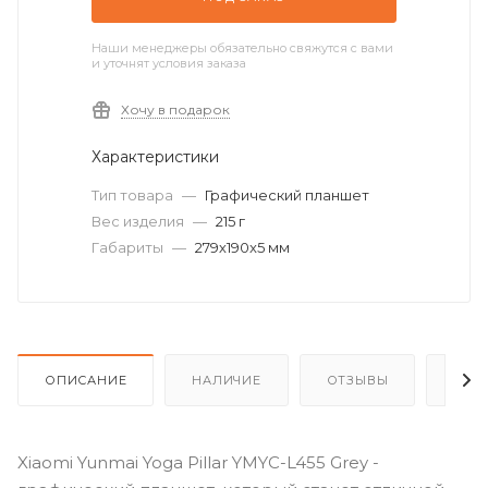
Наши менеджеры обязательно свяжутся с вами
и уточнят условия заказа
Хочу в подарок
Характеристики
Тип товара
—
Графический планшет
Вес изделия
—
215 г
Габариты
—
279х190x5 мм
ОПИСАНИЕ
НАЛИЧИЕ
ОТЗЫВЫ
КАК
Xiaomi Yunmai Yoga Pillar YMYC-L455 Grey -