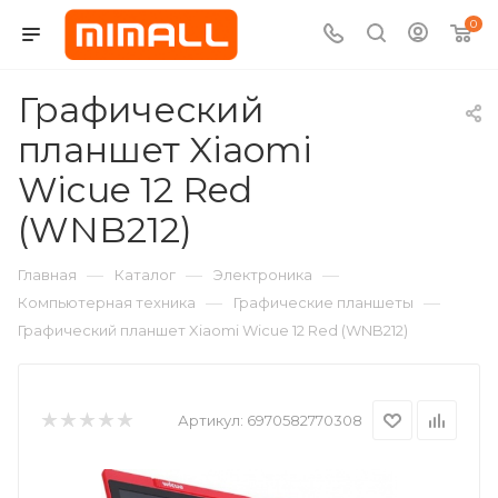
0
Графический
планшет Xiaomi
Wicue 12 Red
(WNB212)
—
—
—
Главная
Каталог
Электроника
—
—
Компьютерная техника
Графические планшеты
Графический планшет Xiaomi Wicue 12 Red (WNB212)
Артикул:
6970582770308