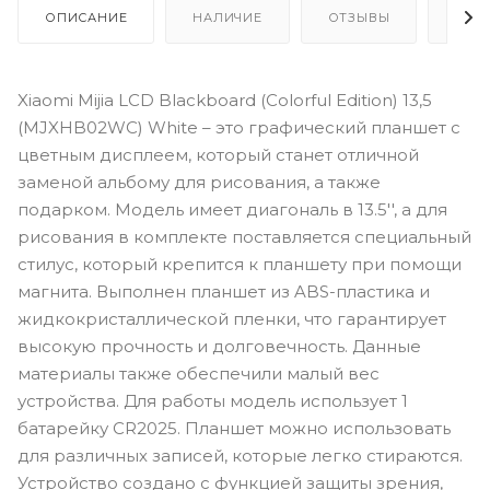
ОПИСАНИЕ
НАЛИЧИЕ
ОТЗЫВЫ
КАК
Xiaomi Mijia LCD Blackboard (Colorful Edition) 13,5
(MJXHB02WC) White – это графический планшет с
цветным дисплеем, который станет отличной
заменой альбому для рисования, а также
подарком. Модель имеет диагональ в 13.5'', а для
рисования в комплекте поставляется специальный
стилус, который крепится к планшету при помощи
магнита. Выполнен планшет из ABS-пластика и
жидкокристаллической пленки, что гарантирует
высокую прочность и долговечность. Данные
материалы также обеспечили малый вес
устройства. Для работы модель использует 1
батарейку CR2025. Планшет можно использовать
для различных записей, которые легко стираются.
Устройство создано с функцией защиты зрения,