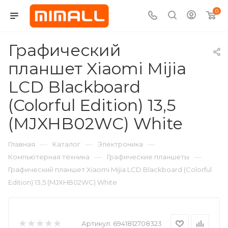
0
Графический
планшет Xiaomi Mijia
LCD Blackboard
(Colorful Edition) 13,5
(MJXHB02WC) White
—
—
—
Главная
Каталог
Электроника
—
—
Компьютерная техника
Графические планшеты
Графический планшет Xiaomi Mijia LCD Blackboard (Colorful
Edition) 13,5 (MJXHB02WC) White
Артикул:
6941812708323