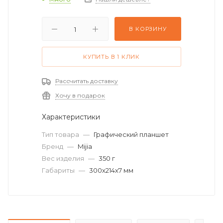
В КОРЗИНУ
КУПИТЬ В 1 КЛИК
Рассчитать доставку
Хочу в подарок
Характеристики
Тип товара
—
Графический планшет
Бренд
—
Mijia
Вес изделия
—
350 г
Габариты
—
300х214х7 мм