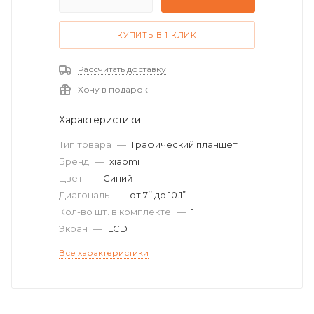
КУПИТЬ В 1 КЛИК
Рассчитать доставку
Хочу в подарок
Характеристики
Тип товара
—
Графический планшет
Бренд
—
xiaomi
Цвет
—
Синий
Диагональ
—
от 7’’ до 10.1”
Кол-во шт. в комплекте
—
1
Экран
—
LCD
Все характеристики