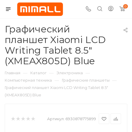
0
Графический
планшет Xiaomi LCD
Writing Tablet 8.5"
(XMEAX805D) Blue
—
—
—
Главная
Каталог
Электроника
—
—
Компьютерная техника
Графические планшеты
Графический планшет Xiaomi LCD Writing Tablet 8.5"
(XMEAX805D) Blue
Артикул:
6930878775899