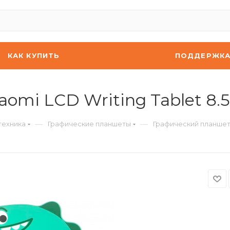
КАК КУПИТЬ
ПОДДЕРЖК
omi LCD Writing Tablet 8.
—
—
техника
Графические планшеты
Графический планшет X