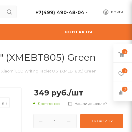
+7(499) 490-48-04
ВОЙТИ
А
КОНТАКТЫ
0
5" (XMEBT805) Green
iaomi LCD Writing Tablet 8.5" (XMEBT805) Green
0
0
349
руб.
/шт
Достаточно
Нашли дешевле?
В КОРЗИНУ