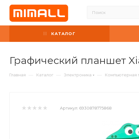
КАТАЛОГ
Графический планшет Xia
—
—
—
Главная
Каталог
Электроника
Компьютерная 
Артикул:
6930878775868