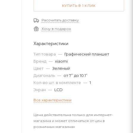
КУПИТЬ В 1 КЛИК
Рассчитать доставку
Хочу в подарок
Характеристики
Тип товара
—
Графический планшет
Бренд
—
xiaomi
Цвет
—
Зелёный
Диагональ
—
от 7’’ до 10.1”
Кол-во шт. в комплекте
—
1
Экран
—
LCD
Все характеристики
Цена действительна только для интернет-
магазина и может отличаться от цен в
розничных магазинах