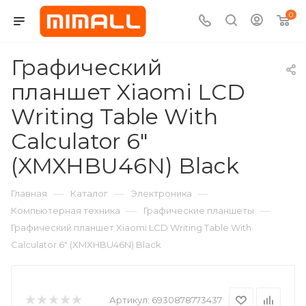
0
Графический
планшет Xiaomi LCD
Writing Table With
Calculator 6"
(XMXHBU46N) Black
—
—
—
Главная
Каталог
Электроника
—
—
Компьютерная техника
Графические планшеты
Графический планшет Xiaomi LCD Writing Table With
Calculator 6" (XMXHBU46N) Black
Артикул:
6930878773437