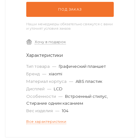
ПОД ЗАКАЗ
Наши менеджеры обязательно свяжутся с вами
и уточнят условия заказа
Хочу в подарок
Характеристики
Тип товара
—
Графический планшет
Бренд
—
xiaomi
Материал корпуса
—
ABS пластик
Дисплей
—
LCD
Особенности
—
Встроенный стилус,
Стирание одним касанием
Вес изделия
—
104
Все характеристики