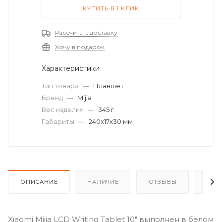
КУПИТЬ В 1 КЛИК
Рассчитать доставку
Хочу в подарок
Характеристики
Тип товара
—
Планшет
Бренд
—
Mijia
Вес изделия
—
345 г
Габариты
—
240х17х30 мм
ОПИСАНИЕ
НАЛИЧИЕ
ОТЗЫВЫ
КАК
Xiaomi Mijia LCD Writing Tablet 10" выполнен в белом