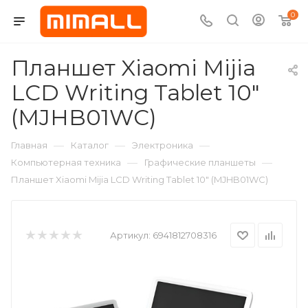
0
Планшет Xiaomi Mijia
LCD Writing Tablet 10"
(MJHB01WC)
—
—
—
Главная
Каталог
Электроника
—
—
Компьютерная техника
Графические планшеты
Планшет Xiaomi Mijia LCD Writing Tablet 10" (MJHB01WC)
Артикул:
6941812708316