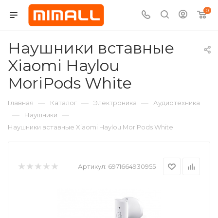
0
Наушники вставные
Xiaomi Haylou
MoriPods White
—
—
—
Главная
Каталог
Электроника
Аудиотехника
—
—
Наушники
Наушники вставные Xiaomi Haylou MoriPods White
Артикул:
6971664930955