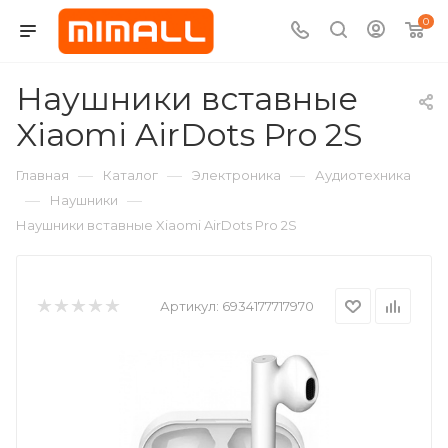
0
Наушники вставные
Xiaomi AirDots Pro 2S
—
—
—
Главная
Каталог
Электроника
Аудиотехника
—
—
Наушники
Наушники вставные Xiaomi AirDots Pro 2S
Артикул:
6934177717970