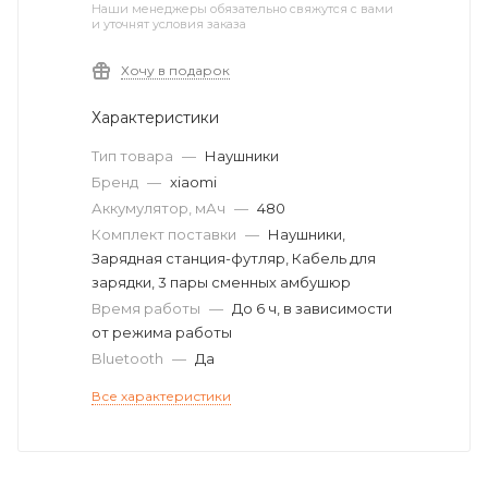
Наши менеджеры обязательно свяжутся с вами
и уточнят условия заказа
Хочу в подарок
Характеристики
Тип товара
—
Наушники
Бренд
—
xiaomi
Аккумулятор, мАч
—
480
Комплект поставки
—
Наушники,
Зарядная станция-футляр, Кабель для
зарядки, 3 пары сменных амбушюр
Время работы
—
До 6 ч, в зависимости
от режима работы
Bluetooth
—
Да
Все характеристики