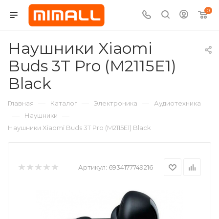
0
Наушники Xiaomi
Buds 3T Pro (M2115E1)
Black
—
—
—
Главная
Каталог
Электроника
Аудиотехника
—
—
Наушники
Наушники Xiaomi Buds 3T Pro (M2115E1) Black
Артикул:
6934177749216