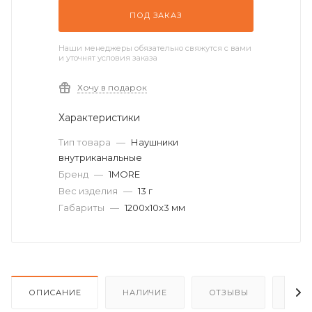
ПОД ЗАКАЗ
Наши менеджеры обязательно свяжутся с вами
и уточнят условия заказа
Хочу в подарок
Характеристики
Тип товара
—
Наушники
внутриканальные
Бренд
—
1MORE
Вес изделия
—
13 г
Габариты
—
1200x10x3 мм
ОПИСАНИЕ
НАЛИЧИЕ
ОТЗЫВЫ
КАК