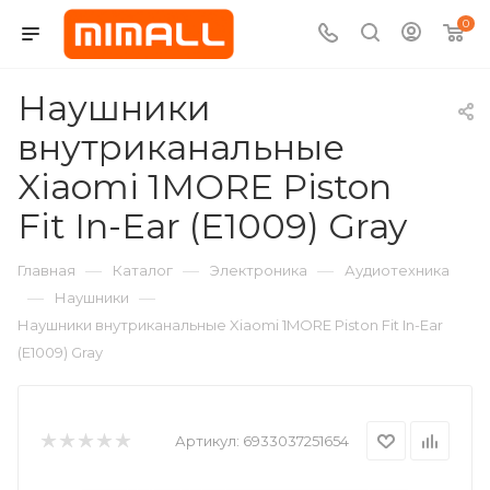
0
Наушники
внутриканальные
Xiaomi 1MORE Piston
Fit In-Ear (E1009) Gray
—
—
—
Главная
Каталог
Электроника
Аудиотехника
—
—
Наушники
Наушники внутриканальные Xiaomi 1MORE Piston Fit In-Ear
(E1009) Gray
Артикул:
6933037251654