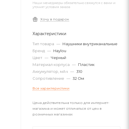
Наши менеджеры обязательно свяжутся с вами и
уточнят условия заказа
Хочу в подарок
Характеристики
Тип товара
—
Наушники внутриканальные
Бренд
—
Haylou
Цвет
—
Черный
Материал корпуса
—
Пластик
Аккумулятор, мАч
—
310
Сопротивление
—
32 Ом
Все характеристики
Цена действительна только для интернет-
магазина и может отличаться от цен в
розничных магазинах