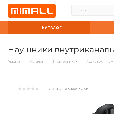
КАТАЛОГ
Наушники внутриканальн
—
—
—
Главная
Каталог
Электроника
Аудиотехника
Артикул:
6971664932614