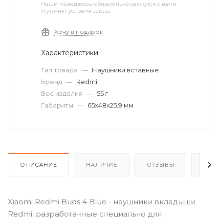
Наши менеджеры обязательно свяжутся с вами
и уточнят условия заказа
Хочу в подарок
Характеристики
Тип товара
—
Наушники вставные
Бренд
—
Redmi
Вес изделия
—
55 г
Габариты
—
65x48x25.9 мм
ОПИСАНИЕ
НАЛИЧИЕ
ОТЗЫВЫ
КАК
Xiaomi Redmi Buds 4 Blue - наушники вкладыши
Redmi, разработанные специально для