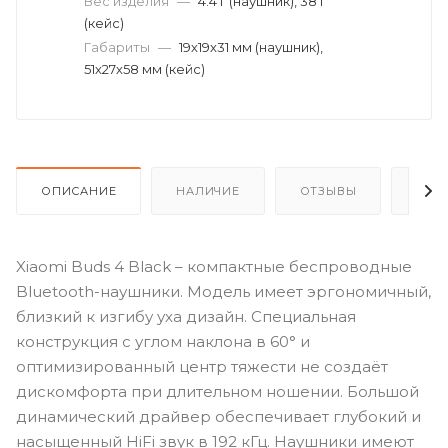
Вес изделия
—
4.4 г (наушник), 38 г
(кейс)
Габариты
—
19х19х31 мм (наушник),
51х27х58 мм (кейс)
ОПИСАНИЕ
НАЛИЧИЕ
ОТЗЫВЫ
КАК
Xiaomi Buds 4 Black – компактные беспроводные
Bluetooth-наушники. Модель имеет эргономичный,
близкий к изгибу уха дизайн. Специальная
конструкция с углом наклона в 60° и
оптимизированный центр тяжести не создаёт
дискомфорта при длительном ношении. Большой
динамический драйвер обеспечивает глубокий и
насыщенный HiFi звук в 192 кГц. Наушники имеют