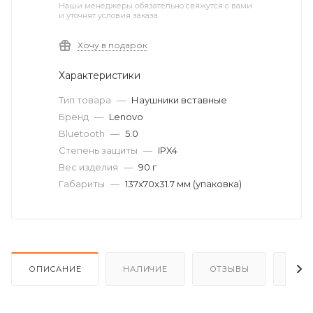
Наши менеджеры обязательно свяжутся с вами
и уточнят условия заказа
Хочу в подарок
Характеристики
Тип товара
—
Наушники вставные
Бренд
—
Lenovo
Bluetooth
—
5.0
Степень защиты
—
IPX4
Вес изделия
—
90 г
Габариты
—
137x70x31.7 мм (упаковка)
ОПИСАНИЕ
НАЛИЧИЕ
ОТЗЫВЫ
КАК