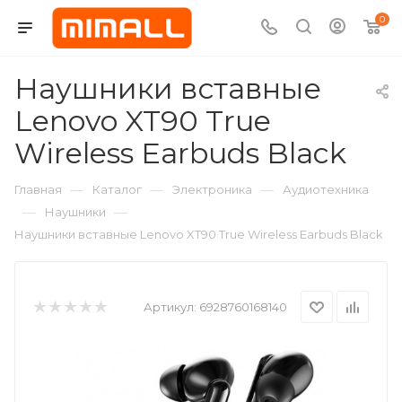
0
Наушники вставные
Lenovo XT90 True
Wireless Earbuds Black
—
—
—
Главная
Каталог
Электроника
Аудиотехника
—
—
Наушники
Наушники вставные Lenovo XT90 True Wireless Earbuds Black
Артикул:
6928760168140