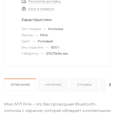
Рассчитать доставку
Хочу в подарок
Характеристики
Тип товара
—
Колонка
Бренд
—
Mivo
Цвет
—
Розовый
Вес изделия
—
630 г
Габариты
—
127х75х94 мм
ОПИСАНИЕ
НАЛИЧИЕ
ОТЗЫВЫ
КАК
Mivo M71 Pink – это беспроводная Bluetooth-
колонка с караоке, которая обладает компактными