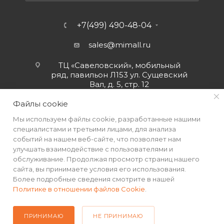
+7(499) 490-48-04
sales@mimall.ru
ТЦ «Савеловский», мобильный
ряд, павильон Л153 ул. Сущевский
Вал, д. 5, стр. 12
Файлы cookie
Мы используем файлы cookie, разработанные нашими
специалистами и третьими лицами, для анализа
событий на нашем веб-сайте, что позволяет нам
улучшать взаимодействие с пользователями и
обслуживание. Продолжая просмотр страниц нашего
сайта, вы принимаете условия его использования.
Более подробные сведения смотрите в нашей
Политике в отношении файлов Cookie
.
2026 © Интернет-магазин MiMall® • Не является публичной
офертой • 2026 г.
ПРИНИМАЮ
НЕ ПРИНИМАЮ