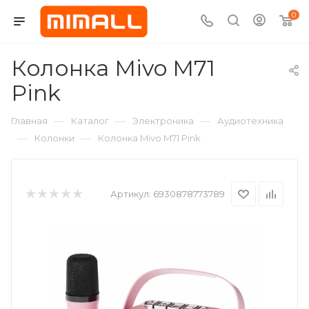
0
Колонка Mivo M71
Pink
—
—
—
Главная
Каталог
Электроника
Аудиотехника
—
—
Колонки
Колонка Mivo M71 Pink
Артикул:
6930878773789