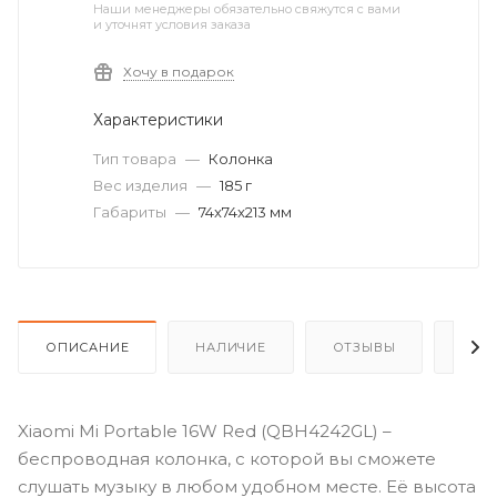
Наши менеджеры обязательно свяжутся с вами
и уточнят условия заказа
Хочу в подарок
Характеристики
Тип товара
—
Колонка
Вес изделия
—
185 г
Габариты
—
74x74x213 мм
ОПИСАНИЕ
НАЛИЧИЕ
ОТЗЫВЫ
КАК
Xiaomi Mi Portable 16W Red (QBH4242GL) –
беспроводная колонка, с которой вы сможете
слушать музыку в любом удобном месте. Её высота