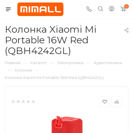
0
Колонка Xiaomi Mi
Portable 16W Red
(QBH4242GL)
—
—
—
Главная
Каталог
Электроника
Аудиотехника
—
—
Колонки
Колонка Xiaomi Mi Portable 16W Red (QBH4242GL)