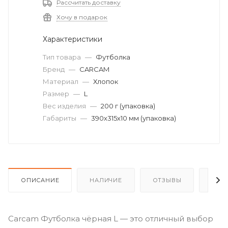
Рассчитать доставку
Хочу в подарок
Характеристики
Тип товара
—
Футболка
Бренд
—
CARCAM
Материал
—
Хлопок
Размер
—
L
Вес изделия
—
200 г (упаковка)
Габариты
—
390х315х10 мм (упаковка)
ОПИСАНИЕ
НАЛИЧИЕ
ОТЗЫВЫ
КАК
Carcam Футболка чёрная L — это отличный выбор