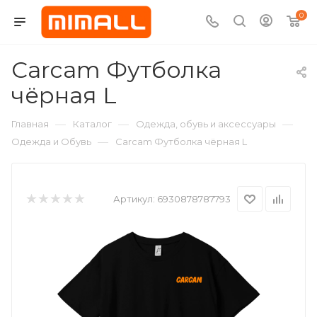
0
Carcam Футболка
чёрная L
—
—
—
Главная
Каталог
Одежда, обувь и аксессуары
—
Одежда и Обувь
Carcam Футболка чёрная L
Артикул:
6930878787793