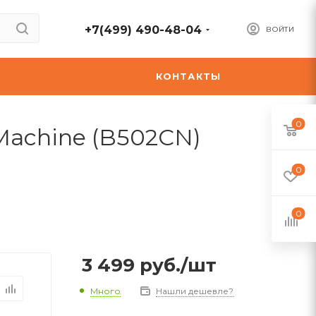
+7(499) 490-48-04
ВОЙТИ
А
КОНТАКТЫ
0
 Machine (B502CN)
0
0
3 499
руб.
/шт
Много
Нашли дешевле?