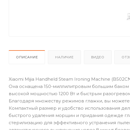
ОПИСАНИЕ
НАЛИЧИЕ
ВИДЕО
ОТЗ
Xiaomi Mijia Handheld Steam Ironing Machine (B502
Она оснащена 150-миллилитровым большим баком дл
высокой мощностью 1200 Вт и быстрым разогревом 
Благодаря множеству режимов глажки, вы можете
Компактный размер и удобство использования де
быстрого удаления морщин и придания одежде гл
стерилизацию для эффективного устранения пыле
автоматического выключения через 8 минут бездей