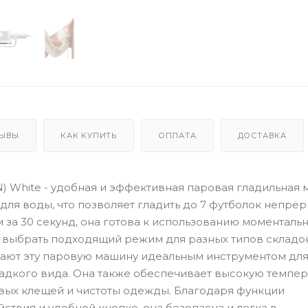
ЫВЫ
КАК КУПИТЬ
ОПЛАТА
ДОСТАВКА
CN) White - удобная и эффективная паровая гладильная 
я воды, что позволяет гладить до 7 футболок непрер
за 30 секунд, она готова к использованию моментальн
 выбрать подходящий режим для разных типов складок
лают эту паровую машину идеальным инструментом дл
адкого вида. Она также обеспечивает высокую темпе
вых клещей и чистоты одежды. Благодаря функции
ствия и удобной кнопке, она безопасна и легка в