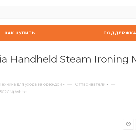
КАК КУПИТЬ
ПОДДЕРЖК
ia Handheld Steam Ironing
—
—
Техника для ухода за одеждой
Отпариватели
B502CN) White