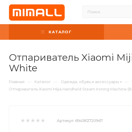
КАТАЛОГ
Отпариватель Xiaomi Mij
White
—
—
—
Главная
Каталог
Одежда, обувь и аксессуары
Отпариватель Xiaomi Mijia Handheld Steam Ironing Machine (
Артикул:
6941812720967