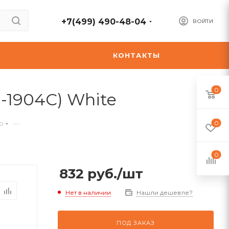
+7(499) 490-48-04
ВОЙТИ
А
КОНТАКТЫ
0
-1904C) White
—
ю
0
0
832
руб.
/шт
Нет в наличии
Нашли дешевле?
ПОД ЗАКАЗ