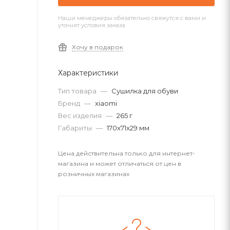
Наши менеджеры обязательно свяжутся с вами и
уточнят условия заказа
Хочу в подарок
Характеристики
Тип товара
—
Сушилка для обуви
Бренд
—
xiaomi
Вес изделия
—
265 г
Габариты
—
170x71x29 мм
Цена действительна только для интернет-
магазина и может отличаться от цен в
розничных магазинах