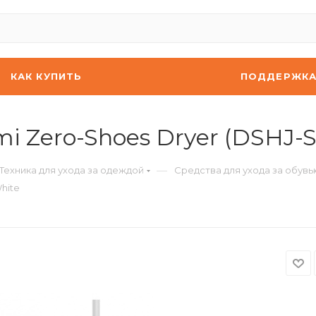
КАК КУПИТЬ
ПОДДЕРЖК
i Zero-Shoes Dryer (DSHJ-S
—
Техника для ухода за одеждой
Средства для ухода за обувь
hite