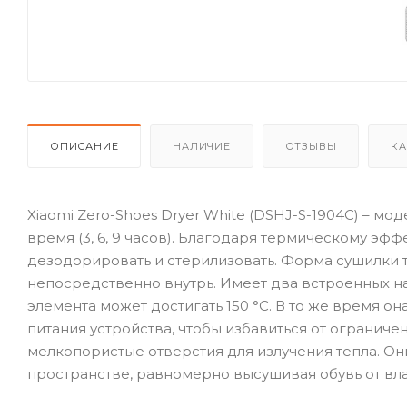
ОПИСАНИЕ
НАЛИЧИЕ
ОТЗЫВЫ
КА
Xiaomi Zero-Shoes Dryer White (DSHJ-S-1904C) – м
время (3, 6, 9 часов). Благодаря термическому эфф
дезодорировать и стерилизовать. Форма сушилки т
непосредственно внутрь. Имеет два встроенных н
элемента может достигать 150 °C. В то же время о
питания устройства, чтобы избавиться от огранич
мелкопористые отверстия для излучения тепла. О
пространстве, равномерно высушивая обувь от вла