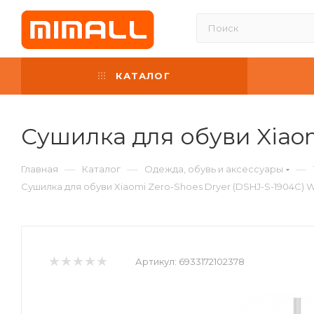
КАТАЛОГ
Сушилка для обуви Xiaom
—
—
—
Главная
Каталог
Одежда, обувь и аксессуары
Сушилка для обуви Xiaomi Zero-Shoes Dryer (DSHJ-S-1904C) W
Артикул:
6933172102378