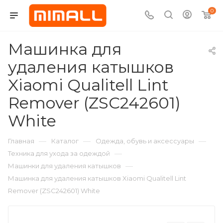
0
Машинка для
удаления катышков
Xiaomi Qualitell Lint
Remover (ZSC242601)
White
—
—
—
Главная
Каталог
Одежда, обувь и аксессуары
—
Техника для ухода за одеждой
—
Машинки для удаления катышков
Машинка для удаления катышков Xiaomi Qualitell Lint
Remover (ZSC242601) White