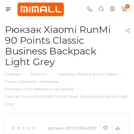
0
Рюкзак Xiaomi RunMi
90 Points Classic
Business Backpack
Light Grey
—
—
—
Главная
Каталог
Одежда, обувь и аксессуары
—
Сумки, рюкзаки, чемоданы
—
Рюкзаки спортивные и городские
Рюкзак Xiaomi RunMi 90 Points Classic Business Backpack Light
Grey
Артикул:
6970055342872