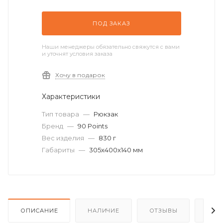
ПОД ЗАКАЗ
Наши менеджеры обязательно свяжутся с вами
и уточнят условия заказа
Хочу в подарок
Характеристики
Тип товара
—
Рюкзак
Бренд
—
90 Points
Вес изделия
—
830 г
Габариты
—
305x400x140 мм
ОПИСАНИЕ
НАЛИЧИЕ
ОТЗЫВЫ
КАК