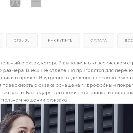
ОТЗЫВЫ
КАК КУПИТЬ
ОПЛАТА
ДОС
естительный рюкзак, который выполнен в классическом с
го размера. Внешние отделения пригодятся для перен
ушники и прочее. Внутренне отделение способно вмести
шняя поверхность рюкзака оснащена гидрофобным покры
ния влаги. Благодаря эргономичной спинке и широки
лительном ношении рюкзака.