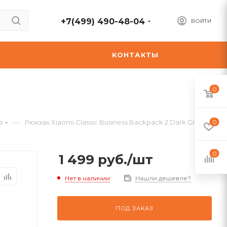
+7(499) 490-48-04
ВОЙТИ
А
КОНТАКТЫ
0
—
е
Рюкзак Xiaomi Classic Business Backpack 2 Dark Gray
0
0
1 499
руб.
/шт
Нет в наличии
Нашли дешевле?
ПОД ЗАКАЗ