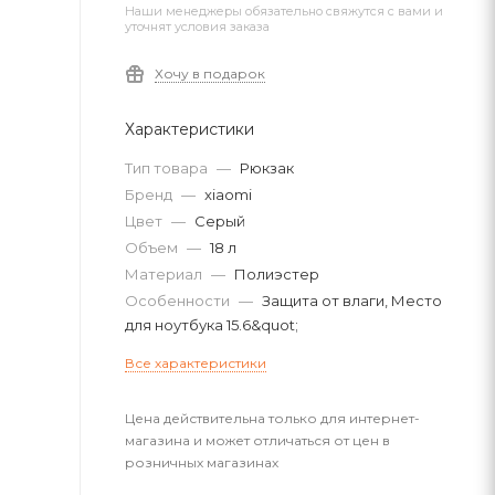
Наши менеджеры обязательно свяжутся с вами и
уточнят условия заказа
Хочу в подарок
Характеристики
Тип товара
—
Рюкзак
Бренд
—
xiaomi
Цвет
—
Серый
Объем
—
18 л
Материал
—
Полиэстер
Особенности
—
Защита от влаги, Место
для ноутбука 15.6&quot;
Все характеристики
Цена действительна только для интернет-
магазина и может отличаться от цен в
розничных магазинах