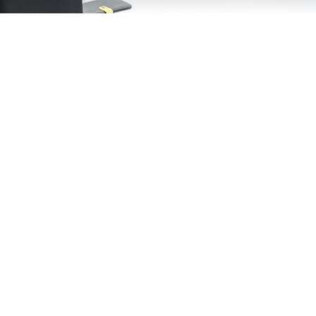
алы
0D и Оксфорд 600D, которые обладают высокой прочн
крытием для защиты содержимого рюкзака от влаги.