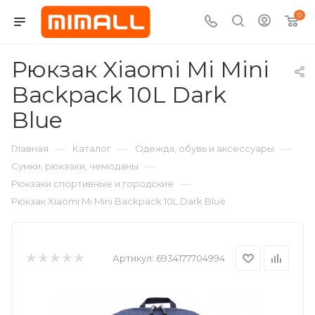
0
Рюкзак Xiaomi Mi Mini
Backpack 10L Dark
Blue
—
—
—
Главная
Каталог
Одежда, обувь и аксессуары
—
Сумки, рюкзаки, чемоданы
—
Рюкзаки спортивные и городские
Рюкзак Xiaomi Mi Mini Backpack 10L Dark Blue
Артикул:
6934177704994