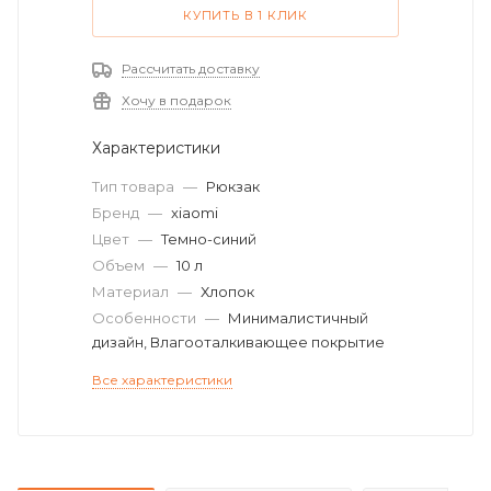
КУПИТЬ В 1 КЛИК
Рассчитать доставку
Хочу в подарок
Характеристики
Тип товара
—
Рюкзак
Бренд
—
xiaomi
Цвет
—
Темно-синий
Объем
—
10 л
Материал
—
Хлопок
Особенности
—
Минималистичный
дизайн, Влагооталкивающее покрытие
Все характеристики