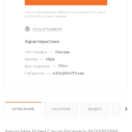
Наши менеджеры обязательно свяжутся с вами
и уточнят условия заказа
Хочу в подарок
Характеристики
Тип товара
—
Рюкзак
Бренд
—
Mijia
Вес изделия
—
770 г
Габариты
—
430х290х170 мм
ОПИСАНИЕ
НАЛИЧИЕ
ВИДЕО
ОТЗЫ
Xiaomi Mijia Rolled Casual Backpack (MJXXB01RM)