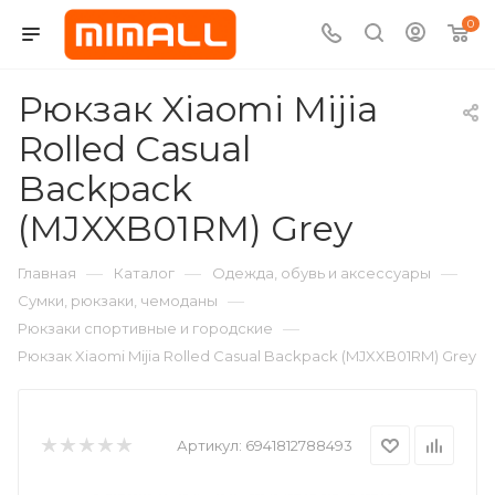
0
Рюкзак Xiaomi Mijia
Rolled Casual
Backpack
(MJXXB01RM) Grey
—
—
—
Главная
Каталог
Одежда, обувь и аксессуары
—
Сумки, рюкзаки, чемоданы
—
Рюкзаки спортивные и городские
Рюкзак Xiaomi Mijia Rolled Casual Backpack (MJXXB01RM) Grey
Артикул:
6941812788493