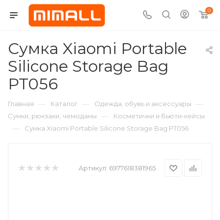
0
Сумка Xiaomi Portable
Silicone Storage Bag
PT056
—
—
—
Главная
Каталог
Одежда, обувь и аксессуары
—
Сумки, рюкзаки, чемоданы
Косметички и бьюти-кейсы
—
Сумка Xiaomi Portable Silicone Storage Bag PT056
Артикул:
6977618381965