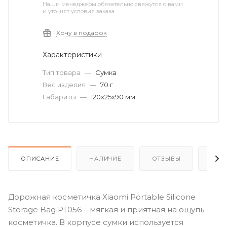
Наши менеджеры обязательно свяжутся с вами
и уточнят условия заказа
Хочу в подарок
Характеристики
Тип товара
—
Сумка
Вес изделия
—
70 г
Габариты
—
120x25x90 мм
ОПИСАНИЕ
НАЛИЧИЕ
ОТЗЫВЫ
КАК
Дорожная косметичка Xiaomi Portable Silicone
Storage Bag PT056 – мягкая и приятная на ощупь
косметичка. В корпусе сумки используется