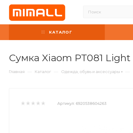
КАТАЛОГ
Сумка Xiaom PT081 Light
—
—
—
Главная
Каталог
Одежда, обувь и аксессуары
Артикул:
6920538604263