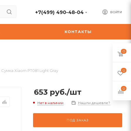
+7(499) 490-48-04
ВОЙТИ
А
КОНТАКТЫ
0
Сумка Xiaom PT081 Light Gray
0
0
653
руб.
/шт
Нет в наличии
Нашли дешевле?
ПОД ЗАКАЗ