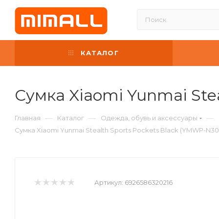
КАТАЛОГ
Сумка Xiaomi Yunmai Ste
—
—
—
Главная
Каталог
Одежда, обувь и аксессуары
Сумка Xiaomi Yunmai Stealth Sports Pockets Black (YMWP-N30
Артикул:
6926586320216