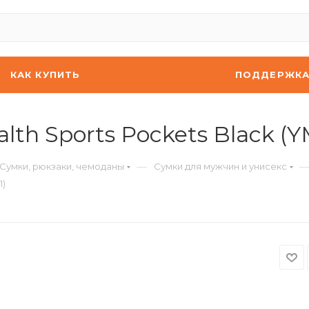
КАК КУПИТЬ
ПОДДЕРЖК
alth Sports Pockets Black 
—
Сумки, рюкзаки, чемоданы
Сумки для мужчин и унисекс
1)