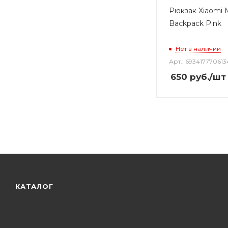
Рюкзак Xiaomi M
Backpack Pink
Нет в наличии
Арт.: 693417770613
650
руб.
/шт
КАТАЛОГ