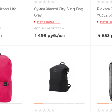
rban Life
Сумка Xiaomi City Sling Bag
Рюкзак 
Gray
Y0352 60
Нет в наличии
Нет в н
10
Арт.: 6954176877987
шт
1 499
руб.
/шт
4 653