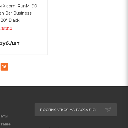
 Xiaomi RunMi 90
en Bar Business
 20" Black
аличии
руб.
/шт
16
ПОДПИСАТЬСЯ НА РАССЫЛКУ
латы
ставки