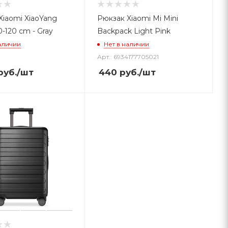
Xiaomi XiaoYang
Рюкзак Xiaomi Mi Mini
-120 cm - Gray
Backpack Light Pink
аличии
Нет в наличии
Арт.: 6934177705021
руб.
/шт
440
руб.
/шт