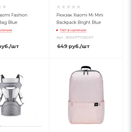
iaomi Fashion
Рюкзак Xiaomi Mi Mini
Bag Blue
Backpack Bright Blue
аличии
Нет в наличии
Арт.: 6934177705007
уб.
/шт
649
руб.
/шт