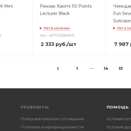
i Mini
Рюкзак Xiaomi 90 Points
Чемодан
Lecturer Black
Fun Sev
Suitcase
Нет в наличии
Нет в н
4
Арт.: 6971732586015
2 333
руб.
/шт
7 987
1
14
15
РЕКВИЗИТЫ
ПОМОЩЬ
Пользовательское соглашение
Условия оп
Политика конфиденциальности
Условия до