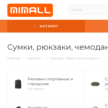
КАТАЛОГ
Сумки, рюкзаки, чемода
—
—
—
Главная
Каталог
Одежда, обувь и аксессуары
Рюкзаки спортивные и
С
городские
у
173 ТОВАРА
5
С
Кошельки