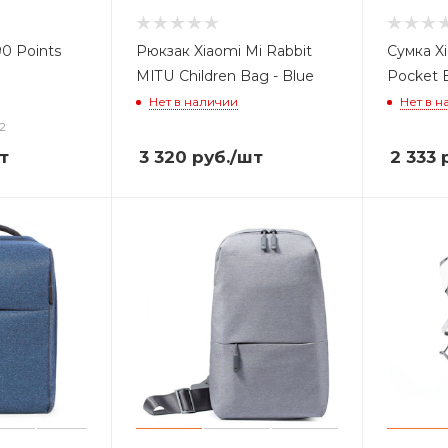
90 Points
Рюкзак Xiaomi Mi Rabbit
Сумка X
MITU Children Bag - Blue
Pocket 
Нет в наличии
Нет в н
2
т
3 320
руб.
/шт
2 333
р