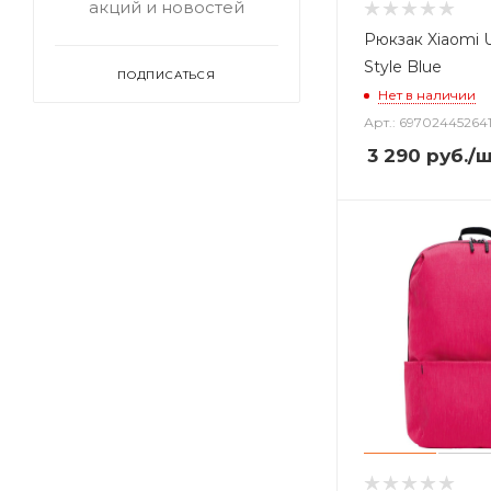
акций и новостей
Рюкзак Xiaomi U
Style Blue
ПОДПИСАТЬСЯ
Нет в наличии
Арт.: 69702445264
3 290
руб.
/