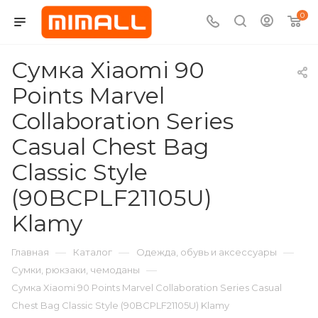
0
Сумка Xiaomi 90
Points Marvel
Collaboration Series
Casual Chest Bag
Classic Style
(90BCPLF21105U)
Klamy
—
—
—
Главная
Каталог
Одежда, обувь и аксессуары
—
Сумки, рюкзаки, чемоданы
Сумка Xiaomi 90 Points Marvel Collaboration Series Casual
Chest Bag Classic Style (90BCPLF21105U) Klamy