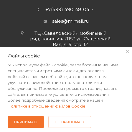
+7(499) 490-48-04
sales@mimall.ru
ТЦ «Савеловский», мобильный
ряд, павильон Л153 ул. Сущевский
Вал, д. 5, стр. 12
Файлы cookie
Мы используем файлы cookie, разработанные нашими
специалистами и третьими лицами, для анализа
событий на нашем веб-сайте, что позволяет нам
улучшать взаимодействие с пользователями и
обслуживание. Продолжая просмотр страниц нашего
сайта, вы принимаете условия его использования.
Более подробные сведения смотрите в нашей
Политике в отношении файлов Cookie
.
2026 © Интернет-магазин MiMall® • Не является публичной
офертой • 2026 г.
ПРИНИМАЮ
НЕ ПРИНИМАЮ