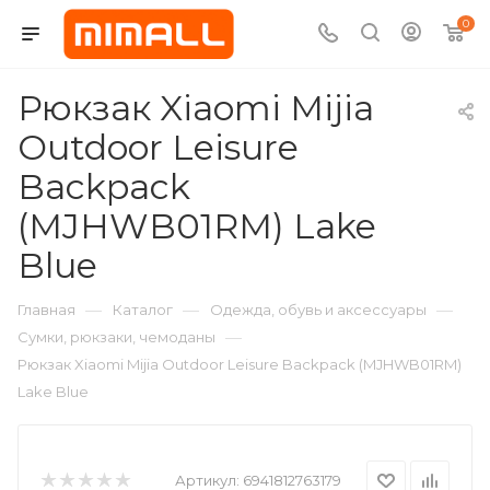
0
Рюкзак Xiaomi Mijia
Outdoor Leisure
Backpack
(MJHWB01RM) Lake
Blue
—
—
—
Главная
Каталог
Одежда, обувь и аксессуары
—
Сумки, рюкзаки, чемоданы
Рюкзак Xiaomi Mijia Outdoor Leisure Backpack (MJHWB01RM)
Lake Blue
Артикул:
6941812763179