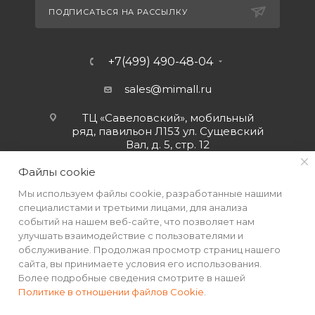
ПОДПИСАТЬСЯ НА РАССЫЛКУ
+7(499) 490-48-04
sales@mimall.ru
ТЦ «Савеловский», мобильный
ряд, павильон Л153 ул. Сущевский
Вал, д. 5, стр. 12
Файлы cookie
Мы используем файлы cookie, разработанные нашими
специалистами и третьими лицами, для анализа
событий на нашем веб-сайте, что позволяет нам
улучшать взаимодействие с пользователями и
обслуживание. Продолжая просмотр страниц нашего
сайта, вы принимаете условия его использования.
Более подробные сведения смотрите в нашей
Политике в отношении файлов Cookie
.
2026 © Интернет-магазин MiMall® • Не является публичной
офертой • 2026 г.