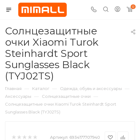
0
Солнцезащитные
очки Xiaomi Turok
Steinhardt Sport
Sunglasses Black
(TYJ02TS)
—
—
—
Главная
Каталог
Одежда, обувь и аксессуары
—
—
Аксессуары
Солнцезащитные очки
Солнцезащитные очки Xiaomi Turok Steinhardt Sport
Sunglasses Black (TYJ02TS)
Артикул:
6934177707940