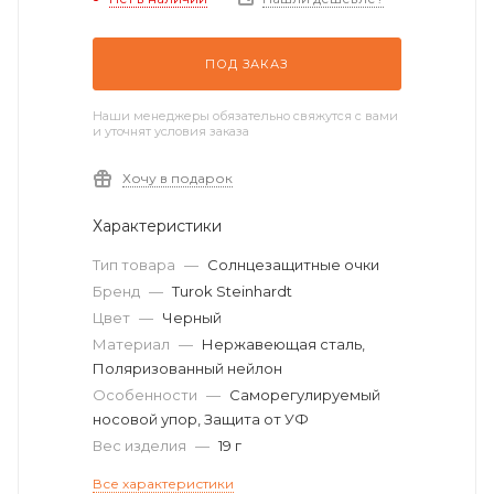
ПОД ЗАКАЗ
Наши менеджеры обязательно свяжутся с вами
и уточнят условия заказа
Хочу в подарок
Характеристики
Тип товара
—
Солнцезащитные очки
Бренд
—
Turok Steinhardt
Цвет
—
Черный
Материал
—
Нержавеющая сталь,
Поляризованный нейлон
Особенности
—
Cаморегулируемый
носовой упор, Защита от УФ
Вес изделия
—
19 г
Все характеристики