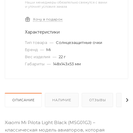
Наши менеджеры обязательно свяжутся с вами
и уточнят условия заказа
Хочу в подарок
Характеристики
Тип товара
—
Солнцезащитные очки
Бренд
—
Mi
Вес изделия
—
22 г
Габариты
—
148x143x53 мм
ОПИСАНИЕ
НАЛИЧИЕ
ОТЗЫВЫ
КАК
Xiaomi Mi Pilota Light Black (MSG01GJ) –
классическая модель авиаторов, которая