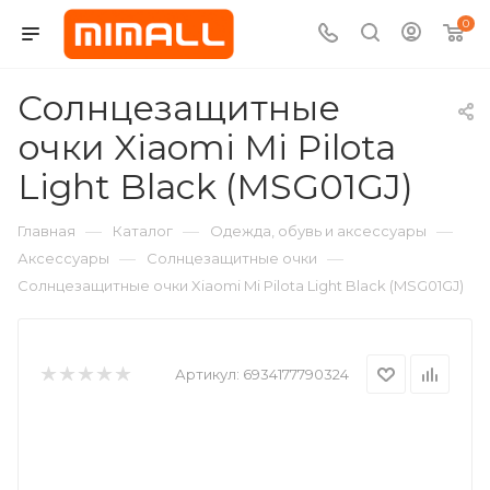
0
Солнцезащитные
очки Xiaomi Mi Pilota
Light Black (MSG01GJ)
—
—
—
Главная
Каталог
Одежда, обувь и аксессуары
—
—
Аксессуары
Солнцезащитные очки
Солнцезащитные очки Xiaomi Mi Pilota Light Black (MSG01GJ)
Артикул:
6934177790324