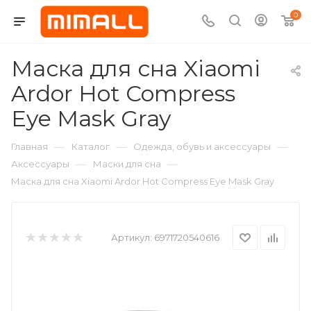
0
Маска для сна Xiaomi
Ardor Hot Compress
Eye Mask Gray
—
—
—
Главная
Каталог
Одежда, обувь и аксессуары
—
—
Аксессуары
Маски для сна
Маска для сна Xiaomi Ardor Hot Compress Eye Mask Gray
Артикул:
6971720540616