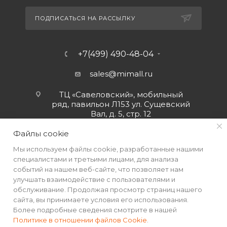
ПОДПИСАТЬСЯ НА РАССЫЛКУ
+7(499) 490-48-04
sales@mimall.ru
ТЦ «Савеловский», мобильный
ряд, павильон Л153 ул. Сущевский
Вал, д. 5, стр. 12
Файлы cookie
Мы используем файлы cookie, разработанные нашими
специалистами и третьими лицами, для анализа
событий на нашем веб-сайте, что позволяет нам
улучшать взаимодействие с пользователями и
обслуживание. Продолжая просмотр страниц нашего
сайта, вы принимаете условия его использования.
Более подробные сведения смотрите в нашей
Политике в отношении файлов Cookie
.
2026 © Интернет-магазин MiMall® • Не является публичной