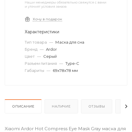
Наши менеджеры обязательно свяжутся с вами
и уточнят условия заказа
Хочу в подарок
Характеристики
Тип товара
—
Маска для сна
Бренд
—
Ardor
Цвет
—
Серый
Разъем питания
—
Type-C
Габариты
—
69x78x78 мм
ОПИСАНИЕ
НАЛИЧИЕ
ОТЗЫВЫ
КАК
Xiaomi Ardor Hot Compress Eye Mask Gray маска для