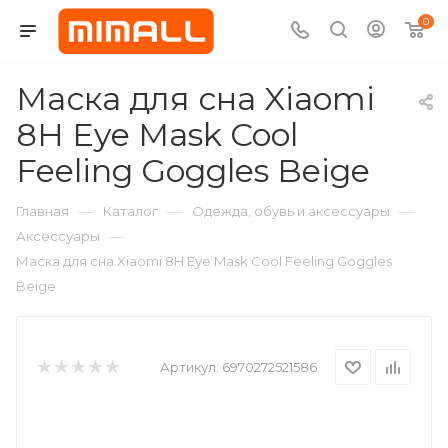
0
Маска для сна Xiaomi
8H Eye Mask Cool
Feeling Goggles Beige
—
—
—
Главная
Каталог
Одежда, обувь и аксессуары
—
Аксессуары
Маска для сна Xiaomi 8H Eye Mask Cool Feeling Goggles
Beige
Артикул:
6970272521586