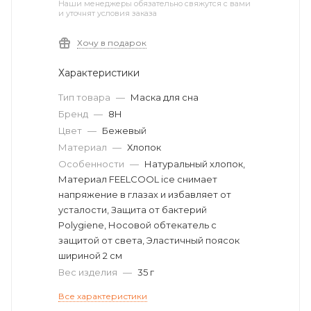
Наши менеджеры обязательно свяжутся с вами
и уточнят условия заказа
Хочу в подарок
Характеристики
Тип товара
—
Маска для сна
Бренд
—
8H
Цвет
—
Бежевый
Материал
—
Хлопок
Особенности
—
Натуральный хлопок,
Материал FEELCOOL ice снимает
напряжение в глазах и избавляет от
усталости, Защита от бактерий
Polygiene, Носовой обтекатель с
защитой от света, Эластичный поясок
шириной 2 см
Вес изделия
—
35 г
Все характеристики