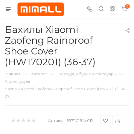
0
Бахилы Xiaomi
Zaofeng Rainproof
Shoe Cover
(HW170201) (36-37)
—
—
—
Главная
Каталог
Одежда, обувь и аксессуары
—
Аксессуары
Бахилы Xiaomi Zaofeng Rainproof Shoe Cover (HW170201) (36-
37)
Артикул:
6971101844012