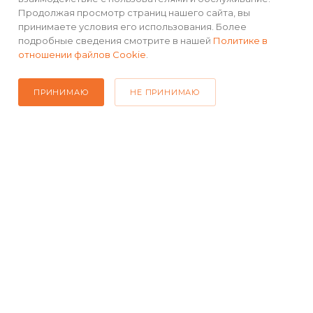
Продолжая просмотр страниц нашего сайта, вы
принимаете условия его использования. Более
подробные сведения смотрите в нашей
Политике в
отношении файлов Cookie
.
ПРИНИМАЮ
НЕ ПРИНИМАЮ
Удобная конструкция
Бахилы снабжены двумя рядами кнопочных
защелок. Нижний ряд фиксирует бахилы на стопе.
Верхний ряд предотвращает попадание воды
внутрь изделия.