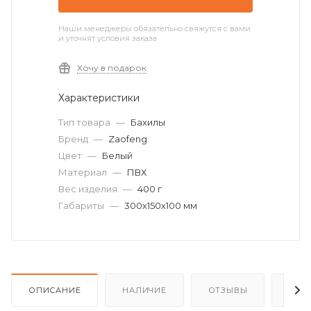
Наши менеджеры обязательно свяжутся с вами
и уточнят условия заказа
Хочу в подарок
Характеристики
Тип товара
—
Бахилы
Бренд
—
Zaofeng
Цвет
—
Белый
Материал
—
ПВХ
Вес изделия
—
400 г
Габариты
—
300х150х100 мм
ОПИСАНИЕ
НАЛИЧИЕ
ОТЗЫВЫ
КАК