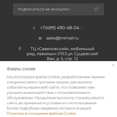
ПОДПИСАТЬСЯ НА РАССЫЛКУ
+7(499) 490-48-04
sales@mimall.ru
ТЦ «Савеловский», мобильный
ряд, павильон Л153 ул. Сущевский
Вал, д. 5, стр. 12
Файлы cookie
Мы используем файлы cookie, разработанные нашими
специалистами и третьими лицами, для анализа
событий на нашем веб-сайте, что позволяет нам
улучшать взаимодействие с пользователями и
обслуживание. Продолжая просмотр страниц нашего
сайта, вы принимаете условия его использования.
Более подробные сведения смотрите в нашей
Политике в отношении файлов Cookie
.
2026 © Интернет-магазин MiMall® • Не является публичной