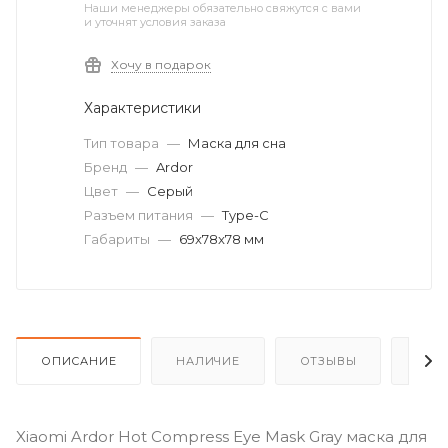
Наши менеджеры обязательно свяжутся с вами
и уточнят условия заказа
Хочу в подарок
Характеристики
Тип товара
—
Маска для сна
Бренд
—
Ardor
Цвет
—
Серый
Разъем питания
—
Type-C
Габариты
—
69x78x78 мм
ОПИСАНИЕ
НАЛИЧИЕ
ОТЗЫВЫ
КАК
Xiaomi Ardor Hot Compress Eye Mask Gray маска для