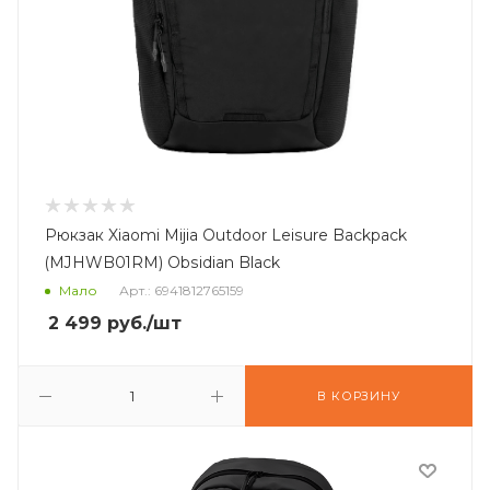
Рюкзак Xiaomi Mijia Outdoor Leisure Backpack
(MJHWB01RM) Obsidian Black
Мало
Арт.: 6941812765159
2 499
руб.
/шт
В КОРЗИНУ