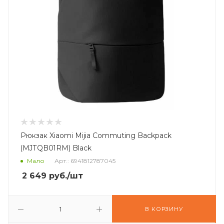
Рюкзак Xiaomi Mijia Commuting Backpack
(MJTQB01RM) Black
Мало
Арт.: 6941812787045
2 649
руб.
/шт
В КОРЗИНУ