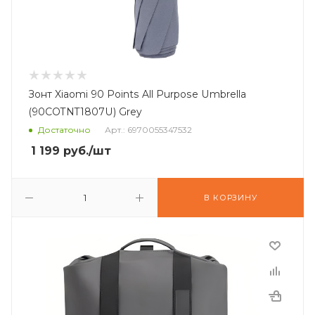
Зонт Xiaomi 90 Points All Purpose Umbrella
(90COTNT1807U) Grey
Достаточно
Арт.: 6970055347532
1 199
руб.
/шт
В КОРЗИНУ