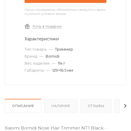
Наши менеджеры обязательно свяжутся с вами
и уточнят условия заказа
Хочу в подарок
Характеристики
Тип товара
—
Триммер
Бренд
—
Bomidi
Вес изделия
—
114 г
Габариты
—
129×16.5 мм
ОПИСАНИЕ
НАЛИЧИЕ
ОТЗЫВЫ
КАК
Xiaomi Bomidi Nose Hair Trimmer NT1 Black -