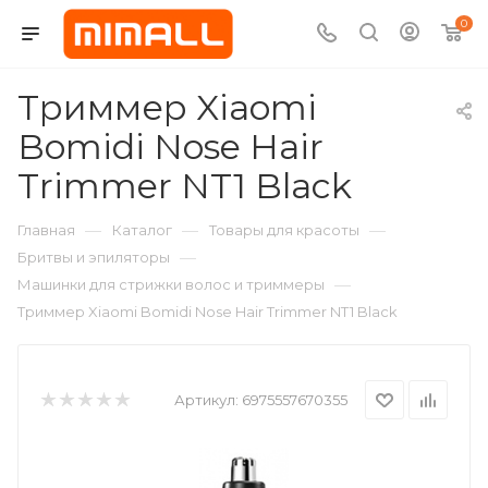
0
Триммер Xiaomi
Bomidi Nose Hair
Trimmer NT1 Black
—
—
—
Главная
Каталог
Товары для красоты
—
Бритвы и эпиляторы
—
Машинки для стрижки волос и триммеры
Триммер Xiaomi Bomidi Nose Hair Trimmer NT1 Black
Артикул:
6975557670355