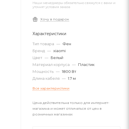
Наши менеджеры обязательно свяжутся с вами и
уточнят условия заказа
Хочу в подарок
Характеристики
Тип товара
—
Фен
Бренд
—
xiaomi
Цвет
—
Белый
Материал корпуса
—
Пластик
Мощность
—
1800 Вт
Длина кабеля
—
1.7 м
Все характеристики
Цена действительна только для интернет-
магазина и может отличаться от цен в
розничных магазинах