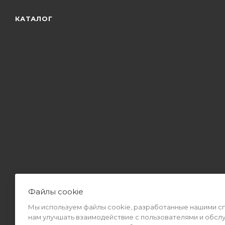
КАТАЛОГ
Файлы cookie
Мы используем файлы cookie, разработанные нашими спе
2026 © Интернет-магазин MiMall® • Не является публичной оф
нам улучшать взаимодействие с пользователями и обсл