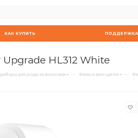
КАК КУПИТЬ
ПОДДЕРЖК
r Upgrade HL312 White
—
—
риборы для ухода за волосами
Фены и фен-щётки
Фе