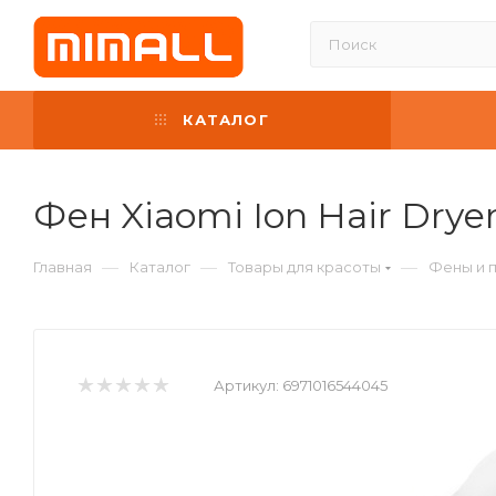
КАТАЛОГ
Фен Xiaomi Ion Hair Drye
—
—
—
Главная
Каталог
Товары для красоты
Фены и п
Артикул:
6971016544045