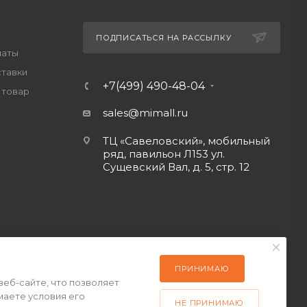
ПОДПИСАТЬСЯ НА РАССЫЛКУ
латы
ставки
+7(499) 490-48-04
 товар
sales@mimall.ru
ТЦ «Савеловский», мобильный
ряд, павильон Л153 ул.
Сущевский Вал, д. 5, стр. 12
ПРИНИМАЮ
веб-сайте, что позволяет
маете условия его
НЕ ПРИНИМАЮ