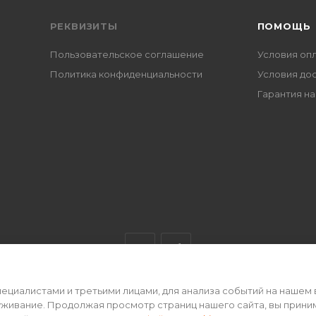
РЕКВИЗИТЫ
ПОМОЩЬ
Пользовательское соглашение
Условия оп
Политика конфиденциальности
Условия до
Гарантия на
циалистами и третьими лицами, для анализа событий на нашем 
ертой • 2026 г.
уживание. Продолжая просмотр страниц нашего сайта, вы прини