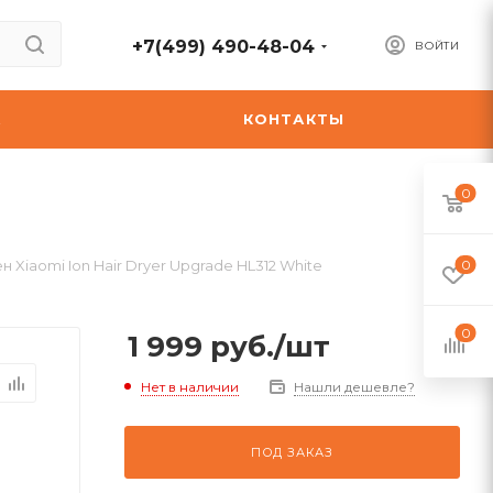
+7(499) 490-48-04
ВОЙТИ
А
КОНТАКТЫ
0
н Xiaomi Ion Hair Dryer Upgrade HL312 White
0
0
1 999
руб.
/шт
Нет в наличии
Нашли дешевле?
ПОД ЗАКАЗ