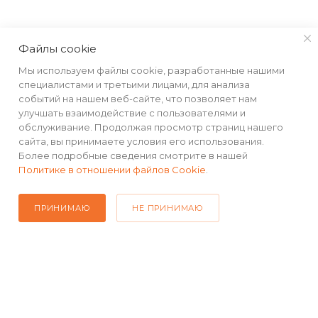
Файлы cookie
КАТАЛОГ
Мы используем файлы cookie, разработанные нашими
специалистами и третьими лицами, для анализа
РЕКВИЗИТЫ
событий на нашем веб-сайте, что позволяет нам
улучшать взаимодействие с пользователями и
обслуживание. Продолжая просмотр страниц нашего
ПОМОЩЬ
сайта, вы принимаете условия его использования.
Более подробные сведения смотрите в нашей
Политике в отношении файлов Cookie
.
ПОДПИСАТЬСЯ НА РАССЫЛКУ
ПРИНИМАЮ
НЕ ПРИНИМАЮ
+7(499) 490-48-04
sales@mimall.ru
ТЦ «Савеловский», мобильный
ряд, павильон Л153 ул. Сущевский