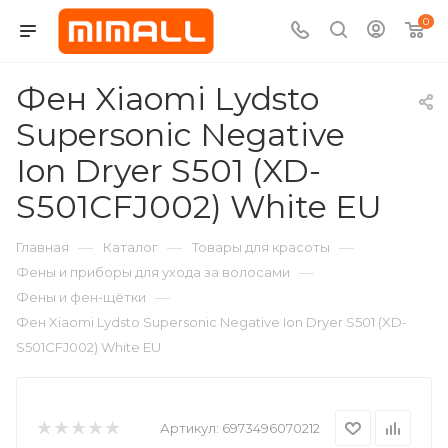
0
Фен Xiaomi Lydsto
Supersonic Negative
Ion Dryer S501 (XD-
S501CFJ002) White EU
—
—
—
Главная
Каталог
Товары для красоты
—
Фены и приборы для ухода за волосами
—
Фены и фен-щётки
Фен Xiaomi Lydsto Supersonic Negative Ion Dryer S501 (XD-
S501CFJ002) White EU
Артикул:
6973496070212