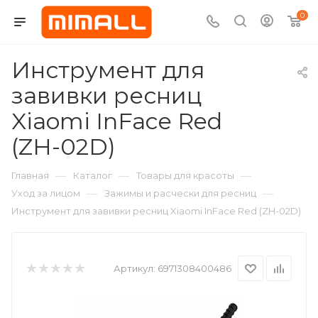
0
Инструмент для
завивки ресниц
Xiaomi InFace Red
(ZH-02D)
—
—
—
Главная
Каталог
Товары для красоты
—
—
Уход за лицом
Зажимы и расчески для ресниц
Инструмент для завивки ресниц Xiaomi InFace Red (ZH-02D)
Артикул:
6971308400486