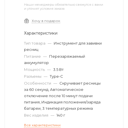
Наши менеджеры обязательно свяжутся с вами
и уточнят условия заказа
Хочу в подарок
Характеристики
Тип товара
—
Инструмент для завивки
ресниц
Питание
—
Перезаряжаемый
аккумулятор
Мощность
—
3.5 Вт
Разъемы
—
Type-C
Особенности
—
Скручивает ресницы
за 60 секунд, Автоматическое
отключение после 10 минут подачи
питания, Индикация положения/заряда
батареи, 3 температурных режима
Вес изделия
—
140 г
Все характеристики